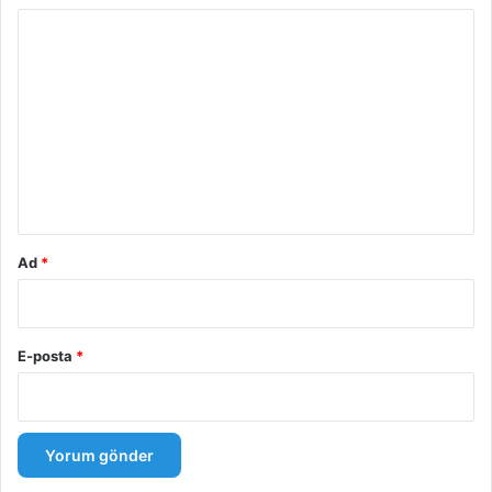
Y
o
r
u
m
*
Ad
*
E-posta
*