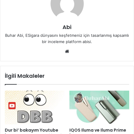
Abi
Buhar Abi, ESigara dünyasını keşfetmeniz için tasarlanmış kapsamlı
bir inceleme platform abisi.
We
b
sit
esi
İlgili Makaleler
Dur bi’ bakayım Youtube
IQOS Iluma ve Iluma Prime