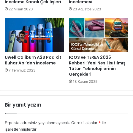
İnceleme Kanalı Çekilişleri
İncelemesi
22 Nisan 2023
23 Ağustos 2023
Uwell Caliburn A2S Pod Kit
IQOS ve TEREA 2025
Buhar Abi’den İnceleme
Rehberi: Yeni Nesil Isıtılmış
Tütün Teknolojilerinin
7 Temmuz 2023
Gerçekleri
13 Kasım 2025
Bir yanıt yazın
E-posta adresiniz yayınlanmayacak.
Gerekli alanlar
*
ile
işaretlenmişlerdir