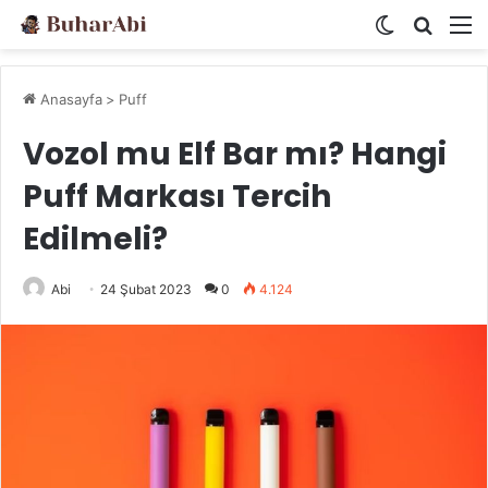
Dış görünü
Arama 
M
Anasayfa
>
Puff
Vozol mu Elf Bar mı? Hangi
Puff Markası Tercih
Edilmeli?
Abi
24 Şubat 2023
0
4.124