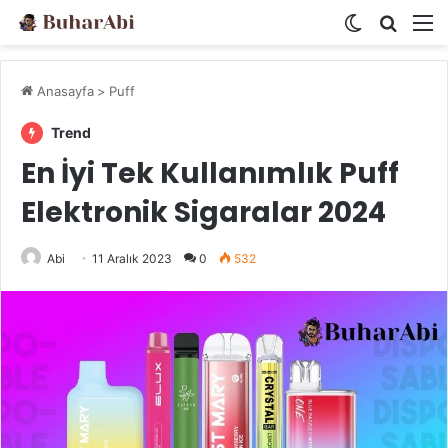
Dış görünü
Arama 
M
Anasayfa
>
Puff
Trend
En İyi Tek Kullanımlık Puff
Elektronik Sigaralar 2024
Abi
11 Aralık 2023
0
532