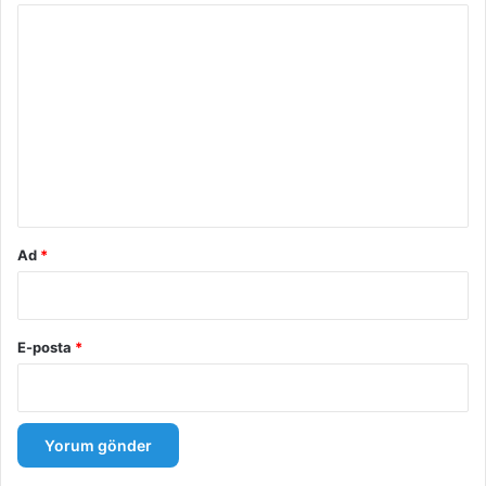
Y
o
r
u
m
*
Ad
*
E-posta
*