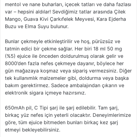
mentol ve nane buharları, içecek tatları ve daha fazlası
var – hepsini aldılar! Sevdiğimiz tatlar arasında Çilek
Mango, Guava Kivi Çarkıfelek Meyvesi, Kara Ejderha
Buzu ve Elma Suyu bulunur.
Bunlar çekmeyle etkinleştirilir ve hoş, pürüzsüz ve
tatmin edici bir çekme sağlar. Her biri 18 ml 50 mg
(%5) ejuice ile önceden doldurulmuş olarak gelir ve
8000’den fazla nefes çekmeye dayanır, böylece her
gün mağazaya koşmaz veya sipariş vermezsiniz. Diğer
tek kullanımlık malzemeler gibi, doldurma veya başka
bakım gerektirmez. Sadece ambalajından çıkarın ve
elektronik sigara içmeye hazırsınız.
650mAh pil, C Tipi şarj ile şarj edilebilir. Tam şarj,
birkaç yüz nefes için yeterli olacaktır. Deneyimlerimize
göre, tüm ejuice bitmeden bunları birkaç kez şarj
etmeyi bekleyebilirsiniz.