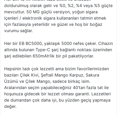
doldurulmuş olarak gelir ve %0, %2, %4 veya %5 güçte
mevcuttur. 50 MG güçlü versiyon, yoğun sigara
içenleri / elektronik sigara kullananları tatmin etmek
için fazlasıyla yeterlidir ve güzel ve hoş bir boğaz
vurumu sağlar.
Her bir EB BC5000, yaklaşık 5000 nefes çeker. Cihazın
altında bulunan Type-C şarj bağlantı noktası üzerinden
şarj edilebilen 650mAh’lik bir pil paketliyorlar.
Hepsinin tadı çok lezzetli ama bizim favorilerimizden
bazıları Çilek Kivi, Şeftali Mango Karpuz, Sakura
Üzümü ve Çilek Mango, sadece birkaç isim.
Aralarından seçim yapabileceğiniz 40’tan fazla tat ile
hoşunuza gidecek bir lezzet olması garanti. Lezzetleri
de dumandan çok daha iyi, bu yüzden geçiş yapmaya
değer.