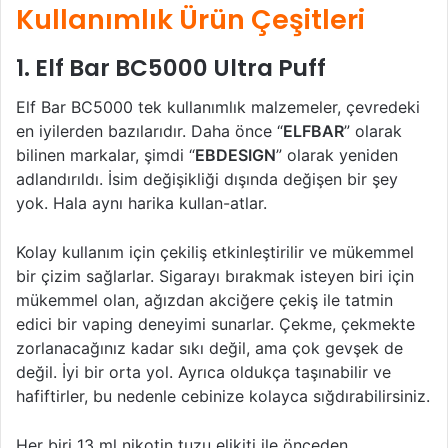
Kullanımlık Ürün Çeşitleri
1. Elf Bar BC5000 Ultra Puff
Elf Bar BC5000 tek kullanımlık malzemeler, çevredeki
en iyilerden bazılarıdır. Daha önce “
ELFBAR
” olarak
bilinen markalar, şimdi “
EBDESIGN
” olarak yeniden
adlandırıldı. İsim değişikliği dışında değişen bir şey
yok. Hala aynı harika kullan-atlar.
Kolay kullanım için çekiliş etkinleştirilir ve mükemmel
bir çizim sağlarlar. Sigarayı bırakmak isteyen biri için
mükemmel olan, ağızdan akciğere çekiş ile tatmin
edici bir vaping deneyimi sunarlar. Çekme, çekmekte
zorlanacağınız kadar sıkı değil, ama çok gevşek de
değil. İyi bir orta yol. Ayrıca oldukça taşınabilir ve
hafiftirler, bu nedenle cebinize kolayca sığdırabilirsiniz.
Her biri 13 ml nikotin tuzu elikiti ile önceden