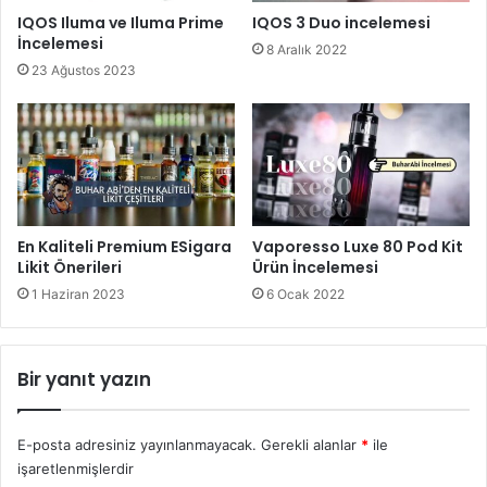
IQOS Iluma ve Iluma Prime
IQOS 3 Duo incelemesi
İncelemesi
8 Aralık 2022
23 Ağustos 2023
En Kaliteli Premium ESigara
Vaporesso Luxe 80 Pod Kit
Likit Önerileri
Ürün İncelemesi
1 Haziran 2023
6 Ocak 2022
Bir yanıt yazın
E-posta adresiniz yayınlanmayacak.
Gerekli alanlar
*
ile
işaretlenmişlerdir